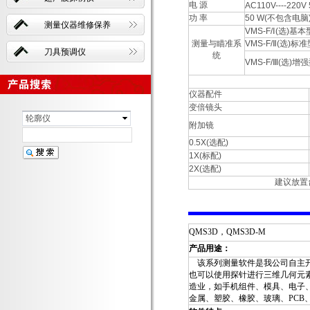
电 源
AC110V----220V
功 率
50 W(不包含电脑
测量仪器维修保养
VMS-F/Ⅰ(选)基本
测量与瞄准系
VMS-F/Ⅱ(选)标
刀具预调仪
统
VMS-F/Ⅲ(选)增
仪器配件
变倍镜头
轮廓仪
附加镜
0.5X(选配)
1X(标配)
2X(选配)
建议放置台:
QMS3D
，
QMS3D-M
产品用途：
该系列测量软件是我公司自主
也可以使用探针进行三维几何元
造业，如手机组件、模具、电子
金属、塑胶、橡胶、玻璃、
PCB