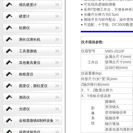
● 可实现高度辅助测量
维氏硬度计
● 采用T型槽工作台，方便各种夹治
● 光栅尺分辨力为0.5μm
硬度计
● 脚踏开关与软件配合，操作更
● 可选配：十字线、DC3000
轮廓仪
测长仪测长机
技术规格参数:
工具显微镜
仪器型号
VMS-2010F
金属台尺寸(mm)
玻璃台尺寸(mm)
工作台
其他量具量仪
运动行程(mm)
仪器重量(kg)
粗糙度仪
外形尺寸(长*宽*高)mm
Z轴升降行程(mm)
圆度仪，圆柱度仪
X、Y、Z数显分辨力
X、Y坐标示值误差
测高仪
摄像机
变倍镜头
影
光谱仪
变倍物镜倍率
像
系
视频倍率
金相显微镜&制样设备
统
物方视场
表面光源与透射光
超声波探伤仪