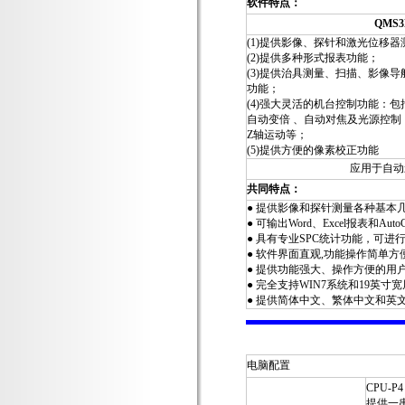
软件特点：
QMS3
(1)
提供影像、探针和激光位移器
(2)
提供多种形式报表功能；
(3)
提供治具测量、扫描、影像导
功能；
(4)
强大灵活的机台控制功能：包
自动变倍 、自动对焦及光源控制
Z
轴运动等；
(5)
提供方便的像素校正功能
应用于自动
共同特点：
●
提供影像和探针测量各种基本
●
可输出
Word
、
Excel
报表和
Auto
●
具有专业
SPC
统计功能，可进
●
软件界面直观
,
功能操作简单方
●
提供功能强大、操作方便的用
●
完全支持
WIN7
系统和
19
英寸宽
●
提供简体中文、繁体中文和英
电脑配置
CPU-P4
提供一