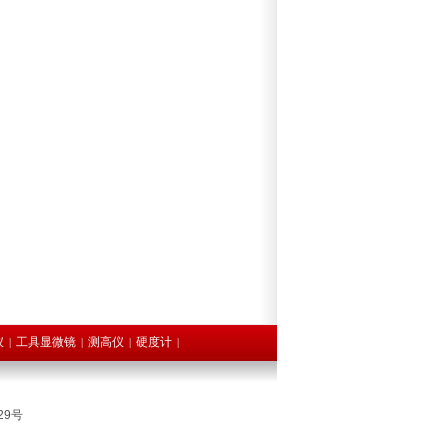
仪
工具显微镜
测高仪
硬度计
|
|
|
|
29号