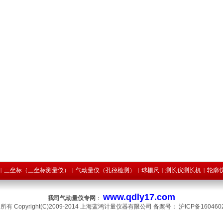
三坐标（三坐标测量仪）
气动量仪（孔径检测）
球栅尺
测长仪测长机
轮廓
|
|
|
|
|
www.qdly17.com
我司气动量仪专网
：
所有 Copyright(C)2009-2014 上海蓝鸿计量仪器有限公司 备案号：
沪ICP备160460