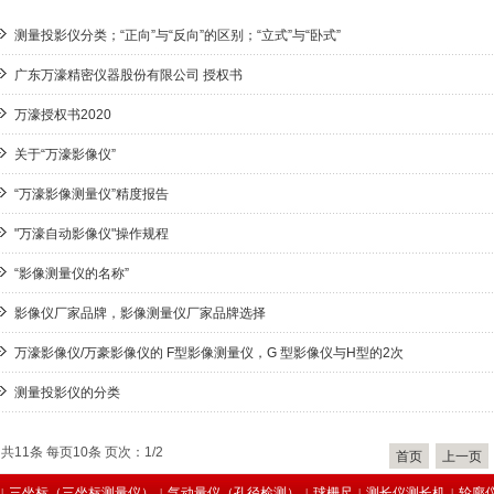
测量投影仪分类；“正向”与“反向”的区别；“立式”与“卧式”
广东万濠精密仪器股份有限公司 授权书
万濠授权书2020
关于“万濠影像仪”
“万濠影像测量仪”精度报告
"万濠自动影像仪"操作规程
“影像测量仪的名称”
影像仪厂家品牌，影像测量仪厂家品牌选择
万濠影像仪/万豪影像仪的 F型影像测量仪，G 型影像仪与H型的2次
测量投影仪的分类
共11条 每页10条 页次：1/2
首页
上一页
三坐标（三坐标测量仪）
气动量仪（孔径检测）
球栅尺
测长仪测长机
轮廓
|
|
|
|
|